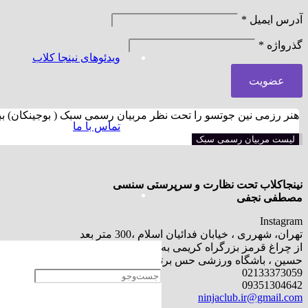
آدرس ایمیل
*
گذرواژه
*
ویدئوهای نینجا کلاب
عضویت
هنر رزمی نین جوتسو را تحت نظر مربیان رسمی سبک ( بوجینکان) ببی
تماس با ما
لیست مربیان رسمی سبک
نینجاکلاب تحت نظارت و سرپرستی سنسی
مصطفی نجفی
Instagram
تهران، شهرری ، خیابان فدائیان اسلام ،300 متر بعد
از چراغ قرمز بزرگراه کریمی به سمت بلوار امام
حسین ، باشگاه ورزشی حس برتر
02133373059
09351304642
ninjaclub.ir@gmail.com