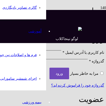
گالری تصاویر بادیگاردی
حساب من
خانه
chevron_right
حساب من
آموزشی
ورود
نام کاربری یا آدرس ایمیل
*
فرم ها و اصلاحات نین جو
گذرواژه
*
مرا به خاطر بسپار
ورود
اجزای شمشیر سامورایی کا
گذرواژه خود را فراموش کرده اید؟
عضویت
بیمه ورزشی