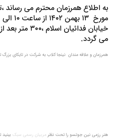
به اطلاع همرزمان محترم می رساند ،ت
مورخ ۱۳ بهمن ۱۴۰۲ از ساعت ۱۰ الی ۱۲ با حضور دای شیهان اکبر فرجی در دوجوی نینجاکلاب به آدرس :
خیابان فدائیان اسلام ،۳۰۰ متر بعد از چراغ قرمز بزرگراه کریمی به سمت بلوار امام حسین ، باشگاه ورزشی حس برتر
می گردد.
همرزمان و علاقه مندان نینجا کلاب به شرکت در تایکای بزرگ ت
هنر رزمی نین جوتسو را تحت نظر
مربیان رسمی سبک
ببنید 