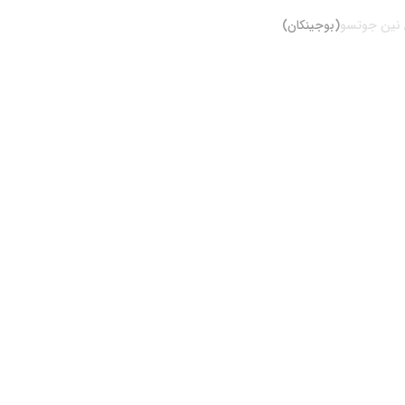
نین جوتسو
(بوجینکان)