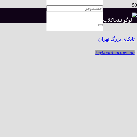
تایکای بزرگ تهران در نینجاکلاب
تایکای بزرگ تهران
keyboard_arrow_up