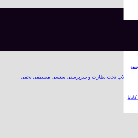
تسو
تانا