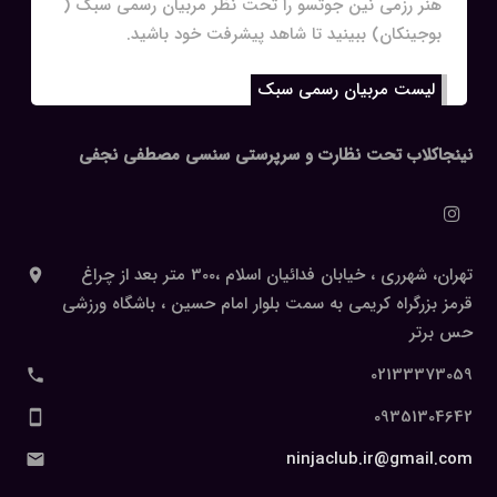
هنر رزمی نین جوتسو را تحت نظر مربیان رسمی سبک (
بوجینکان) ببینید تا شاهد پیشرفت خود باشید.
لیست مربیان رسمی سبک
نینجاکلاب تحت نظارت و سرپرستی سنسی مصطفی نجفی
تهران، شهرری ، خیابان فدائیان اسلام ،300 متر بعد از چراغ
قرمز بزرگراه کریمی به سمت بلوار امام حسین ، باشگاه ورزشی
حس برتر
02133373059
09351304642
ninjaclub.ir@gmail.com